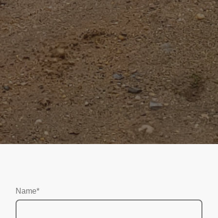
Name
*